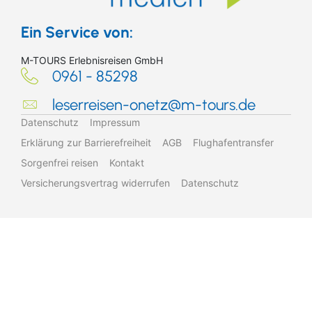
Eventreisen
Ruhr & Rhein
Mein Schiff Kombireisen
Ein Service von:
Klassische Konzerte
Europa
Mein Schiff Kreuzfahrten
M-TOURS Erlebnisreisen GmbH
0961 - 85298
Suchen & Buchen
Konzertreisen
Rhein Kreuzfahrten
leserreisen-onetz@m-tours.de
Kulturreisen
Mosel Kreuzfahrten
Datenschutz
Impressum
Erklärung zur Barrierefreiheit
AGB
Flughafentransfer
Städtereisen
Sorgenfrei reisen
Kontakt
Semperoper
Versicherungsvertrag widerrufen
Datenschutz
Bus
Urlaub über Ostern
Reiseart
Eigenanreise
Deutschland
Flug
Europa
Reisebeilage
Zielgebiet
Schiff
Weltweit
Flughafentransfer
Suchen