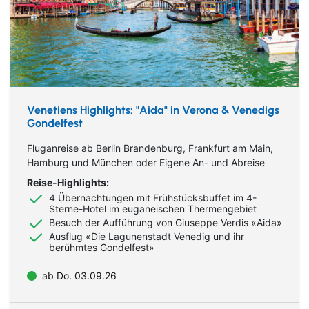
Eventreisen
Ruhr & Rhein
Mein Schiff Kombireisen
Klassische Konzerte
Europa
Mein Schiff Kreuzfahrten
Konzertreisen
Rhein Kreuzfahrten
Venetiens Highlights: "Aida" in Verona & Venedigs
Kulturreisen
Mosel Kreuzfahrten
Gondelfest
Städtereisen
Fluganreise ab Berlin Brandenburg, Frankfurt am Main,
Hamburg und München oder Eigene An- und Abreise
Semperoper
Reise-Highlights:
4 Übernachtungen mit Frühstücksbuffet im 4-
Urlaub über Ostern
Sterne-Hotel im euganeischen Thermengebiet
Besuch der Aufführung von Giuseppe Verdis «Aida»
Reisebeilage
Ausflug «Die Lagunenstadt Venedig und ihr
berühmtes Gondelfest»
Flughafentransfer
ab Do. 03.09.26