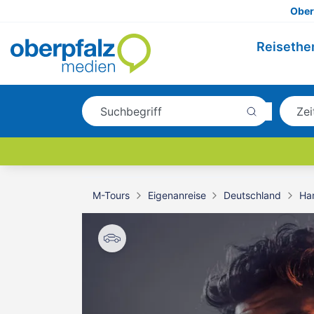
Ober
Reiseth
M-Tours
Eigenanreise
Deutschland
Ha
© Matteo Barro