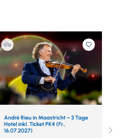
e Westin Hamburg
unge
tteo Barro
André Rieu in Maastricht – 3 Tage
Lipari
Hotel inkl. Ticket PK4 (Fr.,
Stromb
16.07.2027)
Fluganr