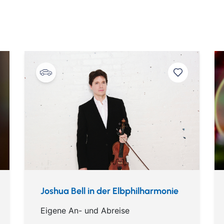
2 Uhr
wischen 16 bis 23 Uhr eingenommen werden.
tin Hamburg
Th
mbad
The Westin Hamburg Bar
Lo
Barro
© Matteo Barro
© Ma
Joshua Bell in der Elbphilharmonie
Eigene An- und Abreise
The Westin Hamburg Zimmer
Jakub Józef Orliński