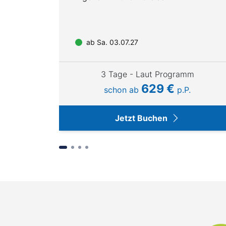
ab Sa. 03.07.27
m
3 Tage - Laut Programm
629 €
schon ab
p.P.
Jetzt Buchen