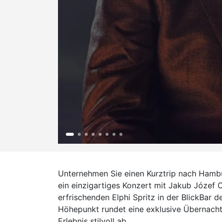
Unternehmen Sie einen Kurztrip nach Hambu
ein einzigartiges Konzert mit Jakub Józef 
erfrischenden Elphi Spritz in der BlickBar
Höhepunkt rundet eine exklusive Übernach
Erlebnis stilvoll ab.