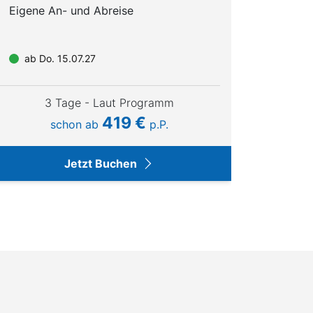
Eigene An- und Abreise
Düssel
Münch
ab Do. 15.07.27
ab So
3 Tage - Laut Programm
419 €
schon ab
p.P.
Jetzt Buchen