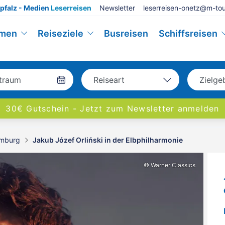
pfalz - Medien
Leserreisen
Newsletter
leserreisen-onetz@m-tou
emen
Reiseziele
Busreisen
Schiffsreisen
Reiseart
Zielge
Bus
Deu
30€ Gutschein - Jetzt zum Newsletter anmelden
Eigenanreise
Eur
Flug
Welt
mburg
Jakub Józef Orliński in der Elbphilharmonie
Schiff
© Warner Classics