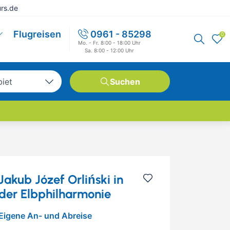
rs.de
Flugreisen
0961 - 85298
0
Mo. - Fr. 8:00 - 18:00 Uhr
Sa. 8:00 - 12:00 Uhr
biet
Suchen
tschland
opa
weit
Jakub Józef Orliński in
der Elbphilharmonie
Eigene An- und Abreise