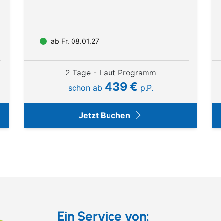
© Warner Classics
© Matteo Barro
ab Fr. 08.01.27
2 Tage - Laut Programm
439 €
schon ab
p.P.
Jetzt Buchen
Ein Service von: