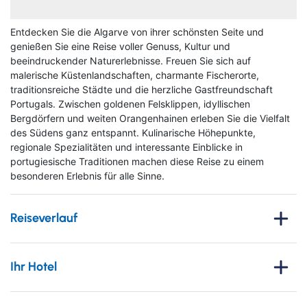
Entdecken Sie die Algarve von ihrer schönsten Seite und
genießen Sie eine Reise voller Genuss, Kultur und
beeindruckender Naturerlebnisse. Freuen Sie sich auf
malerische Küstenlandschaften, charmante Fischerorte,
traditionsreiche Städte und die herzliche Gastfreundschaft
Portugals. Zwischen goldenen Felsklippen, idyllischen
Bergdörfern und weiten Orangenhainen erleben Sie die Vielfalt
des Südens ganz entspannt. Kulinarische Höhepunkte,
regionale Spezialitäten und interessante Einblicke in
portugiesische Traditionen machen diese Reise zu einem
besonderen Erlebnis für alle Sinne.
Reiseverlauf
1. Tag
: Anreise
Ihr Hotel
Vom gewählten Abflughafen startet Ihre Reise mit dem Flug
nach Faro. Am Flughafen werden Sie willkommen geheißen
Turim Presidente
und fahren mit dem Transferbus zu Ihrem schönen Hotel in