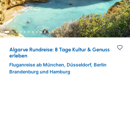
Eventreisen
Ruhr & Rhein
Mein Schiff Kombireisen
Klassische Konzerte
Europa
Mein Schiff Kreuzfahrten
Konzertreisen
Rhein Kreuzfahrten
Kulturreisen
Mosel Kreuzfahrten
Algarve Rundreise: 8 Tage Kultur & Genuss
erleben
Städtereisen
Fluganreise ab München, Düsseldorf, Berlin
Brandenburg und Hamburg
Semperoper
Urlaub über Ostern
Reisebeilage
Flughafentransfer