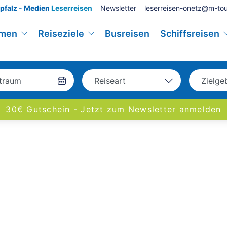
pfalz - Medien
Leserreisen
Newsletter
leserreisen-onetz@m-tou
emen
Reiseziele
Busreisen
Schiffsreisen
Reiseart
Zielge
Bus
Deu
30€ Gutschein - Jetzt zum Newsletter anmelden
Eigenanreise
Eur
Flug
Welt
Schiff